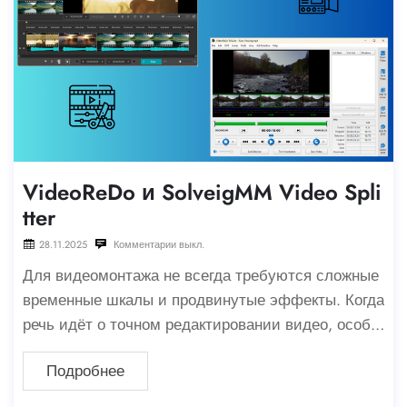
VideoReDo и SolveigMM Video Spli
tter
28.11.2025
Комментарии выкл.
Для видеомонтажа не всегда требуются сложные
временные шкалы и продвинутые эффекты. Когда
речь идёт о точном редактировании видео, особе
нно для таких задач, как удаление рекламы, обре
Подробнее
зка ненужных фрагментов или создание более ко
ротких клипов,