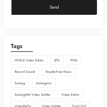
Send
Tags
HTML5 Video Editor
JPG
PNG
Record Sound
Royalty-Free Music
Solveig
Solveigmm
SolveigMM Video Splitter
Video Editor
VideoReDo
Video Splitter
Zond 265