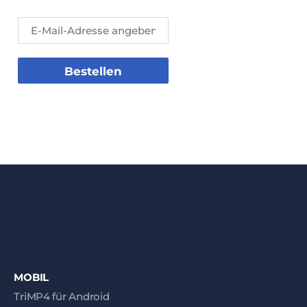
Bestellen
MOBIL
TriMP4 für Android