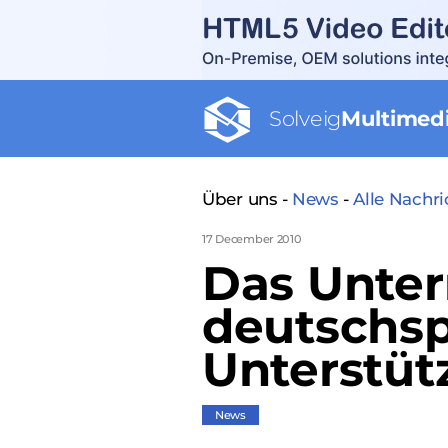
Solveig
Multimed
Über uns -
News
-
Alle Nachr
17 December 2010
Das Unte
deutschsp
Unterstüt
News