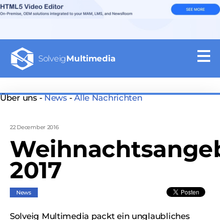
Solveig
Multimedia
Über uns -
News
-
Alle Nachrichten
22 December 2016
Weihnachtsange
2017
News
Solveig Multimedia packt ein unglaubliches