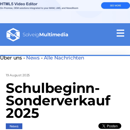
Solveig
Multimedia
Über uns -
News
-
Alle Nachrichten
19 August 2025
Schulbeginn-
Sonderverkauf
2025
News