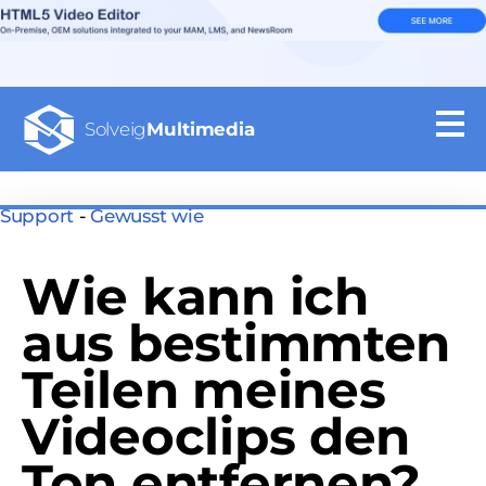
Solveig
Multimedia
Support
-
Gewusst wie
Wie kann ich
aus bestimmten
Teilen meines
Videoclips den
Ton entfernen?