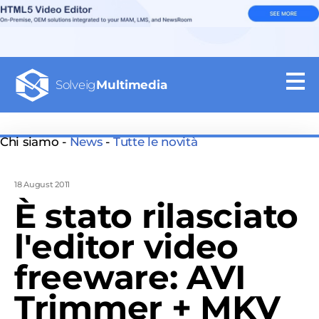
Solveig
Multimedia
Chi siamo -
News
-
Tutte le novità
18 August 2011
È stato rilasciato
l'editor video
freeware: AVI
Trimmer + MKV