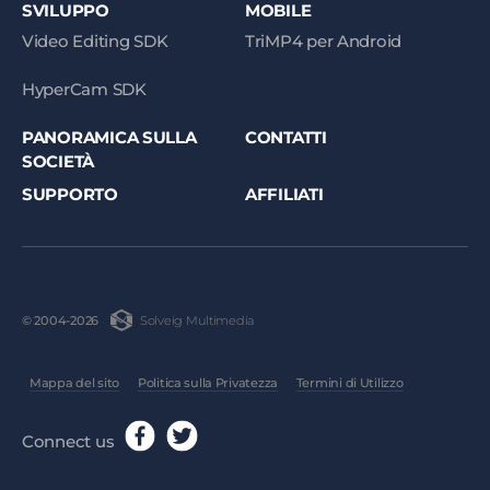
SVILUPPO
MOBILE
Video Editing SDK
TriMP4 per Android
HyperCam SDK
PANORAMICA SULLA
CONTATTI
SOCIETÀ
SUPPORTO
AFFILIATI
Solveig Multimedia
© 2004-2026
Mappa del sito
Politica sulla Privatezza
Termini di Utilizzo
Connect us