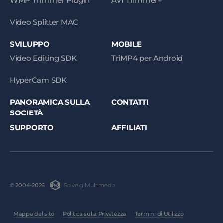
WMP Trimmer Plugin
AVI Trimmer+
Video Splitter MAC
SVILUPPO
MOBILE
Video Editing SDK
TriMP4 per Android
HyperCam SDK
PANORAMICA SULLA
CONTATTI
SOCIETÀ
SUPPORTO
AFFILIATI
Solveig Multimedia
© 2004-2026
Mappa del sito
Politica sulla Privatezza
Termini di Utilizzo