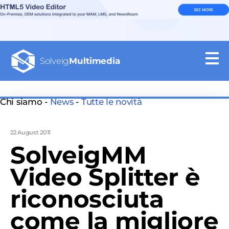
Solveig
Multimedia
Chi siamo -
News
-
Tutte le novità
22 August 2011
SolveigMM
Video Splitter è
riconosciuta
come la migliore