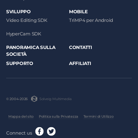
SVILUPPO
MOBILE
Video Editing SDK
TriMP4 per Android
HyperCam SDK
PANORAMICA SULLA
CONTATTI
SOCIETÀ
SUPPORTO
AFFILIATI
Solveig Multimedia
© 2004-2026
Mappa del sito
Politica sulla Privatezza
Termini di Utilizzo
Connect us