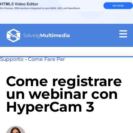
Solveig
Multimedia
Supporto
-
Come Fare Per
Come registrare
un webinar con
HyperCam 3