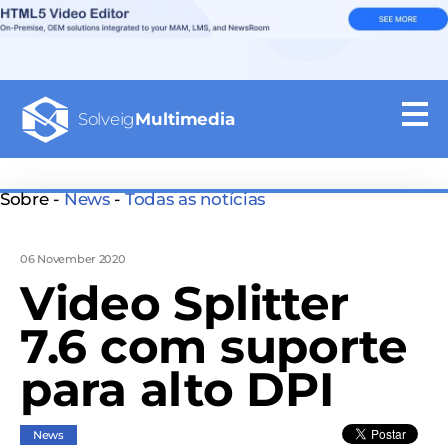
Solveig
Multimedia
Sobre -
News
-
Todas as notícias
06 November 2020
Video Splitter
7.6 com suporte
para alto DPI
News