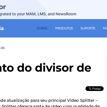
ia
SOBRE
PRODUTOS
SUPORTE
F
ias
o do divisor de
 atualização para seu principal Video Splitter –
o Splitter oferece saída de vídeo com qualidade de