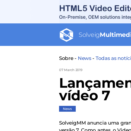
Solveig
Multimed
Sobre -
News
-
Todas as notíc
07 March 2019
Lançament
vídeo 7
News
SolveigMM anuncia uma grande
versão 7. Como antes, o Vide