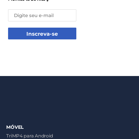
Inscreva-se
MÓVEL
TriMP4 para Android