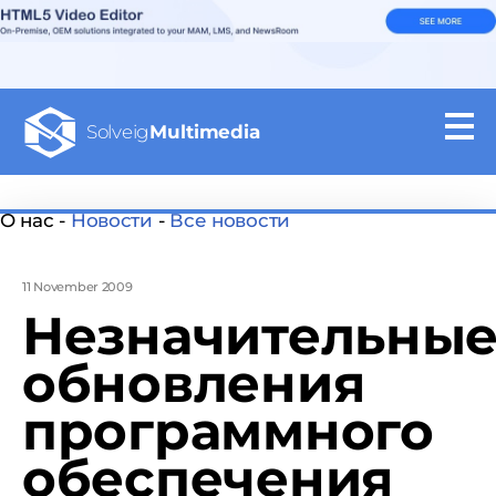
Solveig
Multimedia
О нас -
Новости
-
Все новости
11 November 2009
Незначительны
обновления
программного
обеспечения