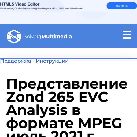
Solveig
Multimedia
Поддержка
-
Инструкции
Представление
Zond 265 EVC
Analysis в
формате MPEG
июль 2021 г