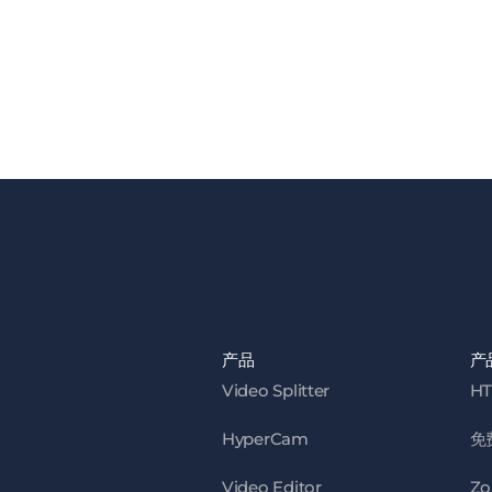
产品
产
Video Splitter
HT
HyperCam
免
Video Editor
Zo