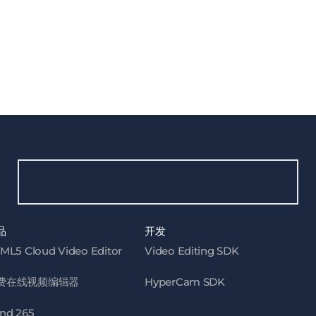
品
开发
ML5 Cloud Video Editor
Video Editing SDK
费在线视频编辑器
HyperCam SDK
nd 265