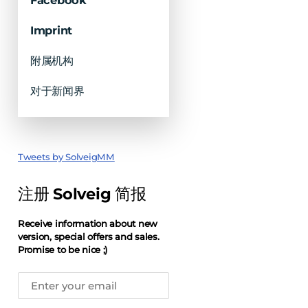
Facebook
Imprint
附属机构
对于新闻界
Tweets by SolveigMM
注册 Solveig 简报
Receive information about new
version, special offers and sales.
Promise to be nice ;)