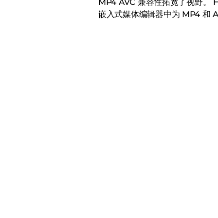
MP4 AVC 兼容性拓宽了视野。
嵌入式媒体编辑器中为 MP4 和 A