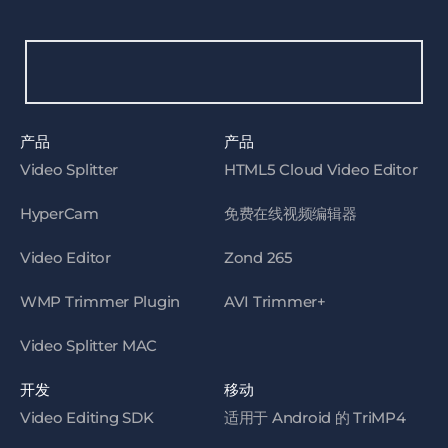
产品
产品
Video Splitter
HTML5 Cloud Video Editor
HyperCam
免费在线视频编辑器
Video Editor
Zond 265
WMP Trimmer Plugin
AVI Trimmer+
Video Splitter MAC
开发
移动
Video Editing SDK
适用于 Android 的 TriMP4