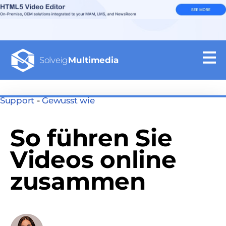
Solveig
Multimedia
Support
-
Gewusst wie
So führen Sie
Videos online
zusammen