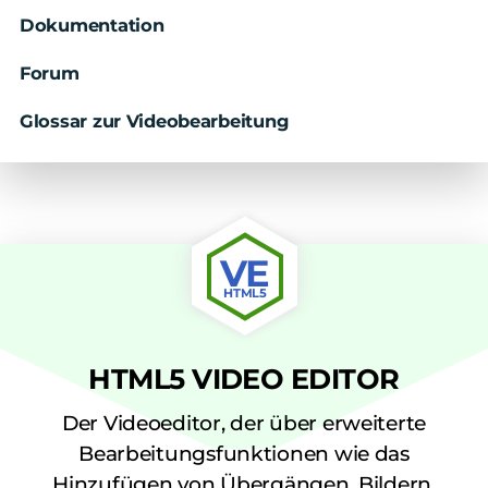
Dokumentation
Forum
Glossar zur Videobearbeitung
VE
HTML5
HTML5 VIDEO EDITOR
Der Videoeditor, der über erweiterte
Bearbeitungsfunktionen wie das
Hinzufügen von Übergängen, Bildern,