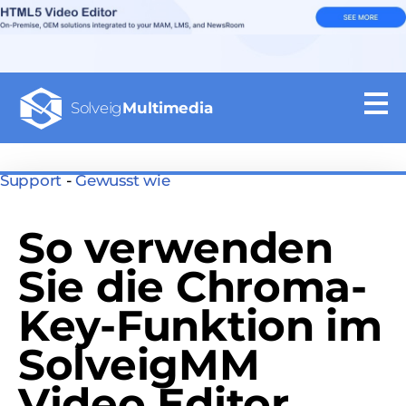
Solveig
Multimedia
Support
-
Gewusst wie
So verwenden
Sie die Chroma-
Key-Funktion im
SolveigMM
Video Editor