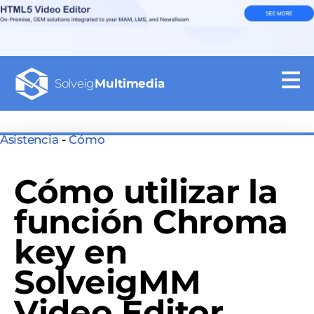
Solveig
Multimedia
Asistencia
-
Cómo
Cómo utilizar la
función Chroma
key en
SolveigMM
Video Editor