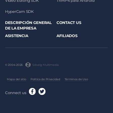
Video Editing SDK
TriMP4 para Android
HyperCam SDK
DESCRIPCIÓN GENERAL
CONTACT US
DE LA EMPRESA
ASISTENCIA
AFILIADOS
Solveig Multimedia
© 2004-2026
Mapa del sitio
Política de Privacidad
Términos de Uso
Connect us