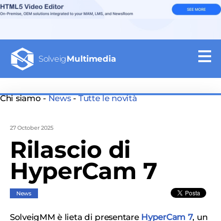
Solveig
Multimedia
Chi siamo -
News
-
Tutte le novità
27 October 2025
Rilascio di
HyperCam 7
News
SolveigMM è lieta di presentare
HyperCam 7
, un