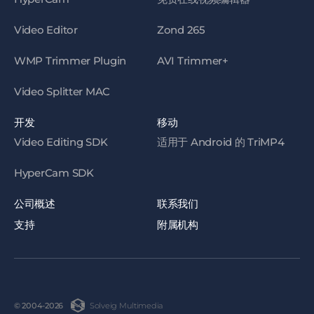
Video Editor
Zond 265
WMP Trimmer Plugin
AVI Trimmer+
Video Splitter MAC
开发
移动
Video Editing SDK
适用于 Android 的 TriMP4
HyperCam SDK
公司概述
联系我们
支持
附属机构
Solveig Multimedia
© 2004-2026