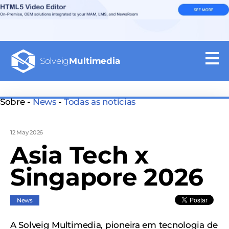
Solveig
Multimedia
Sobre -
News
-
Todas as notícias
12 May 2026
Asia Tech x
Singapore 2026
News
A Solveig Multimedia, pioneira em tecnologia de