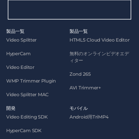
製品一覧
製品一覧
Video Splitter
HTML5 Cloud Video Editor
HyperCam
無料のオンラインビデオエデ
ィター
Video Editor
Zond 265
WMP Trimmer Plugin
AVI Trimmer+
Video Splitter MAC
開発
モバイル
Video Editing SDK
Android用TriMP4
HyperCam SDK