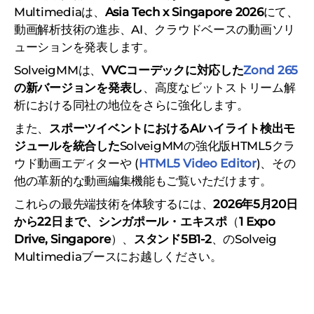
Multimediaは、
Asia Tech x Singapore 2026
にて、
動画解析技術の進歩、AI、クラウドベースの動画ソリ
ューションを発表します。
SolveigMMは、
VVCコーデックに対応した
Zond 265
の新バージョンを発表し
、高度なビットストリーム解
析における同社の地位をさらに強化します。
また、
スポーツイベントにおけるAIハイライト検出モ
ジュールを統合した
SolveigMMの強化版HTML5クラ
ウド動画エディターや (
HTML5 Video Editor
)、その
他の革新的な動画編集機能もご覧いただけます。
これらの最先端技術を体験するには、
2026年5月20日
から22日まで、シンガポール・エキスポ
（
1 Expo
Drive, Singapore
）、
スタンド5B1-2
、のSolveig
Multimediaブースにお越しください。