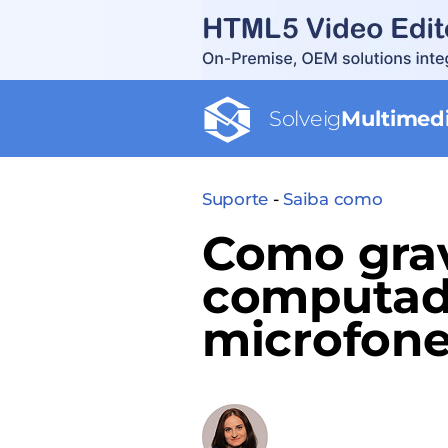
Solveig
Multimed
Suporte
-
Saiba como
Como grav
computad
microfon