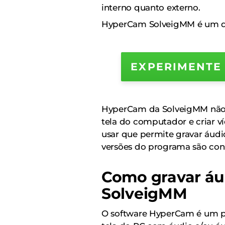
interno quanto externo.
HyperCam SolveigMM é um de
EXPERIMENTE
HyperCam da SolveigMM não é
tela do computador e criar v
usar que permite gravar áudio
versões do programa são con
Como gravar á
SolveigMM
O software HyperCam é um pro