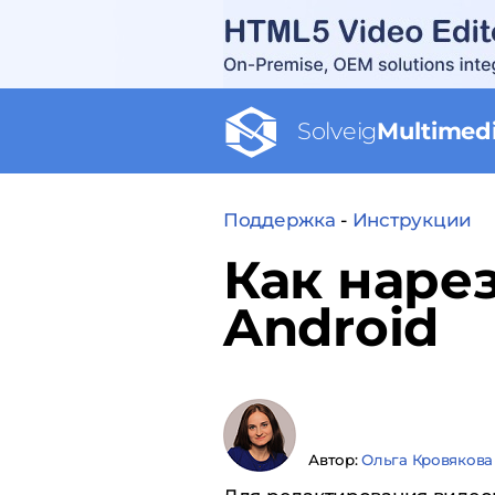
Solveig
Multimed
Поддержка
-
Инструкции
Как нарез
Android
Автор:
Ольга Кровякова