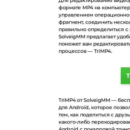
Для редактирования видео
формате MP4 на компьютер
управлением операционной
фрагмент, соединить нескол
правильно определиться с 
SolveigMM предлагает удоб
поможет вам редактировать
процессов — TriMP4.
TriMP4 от SolveigMM — бе
для Android, которое позв
тем, как поделиться с друз
какого-либо перекодирован
Android с покадровой точн