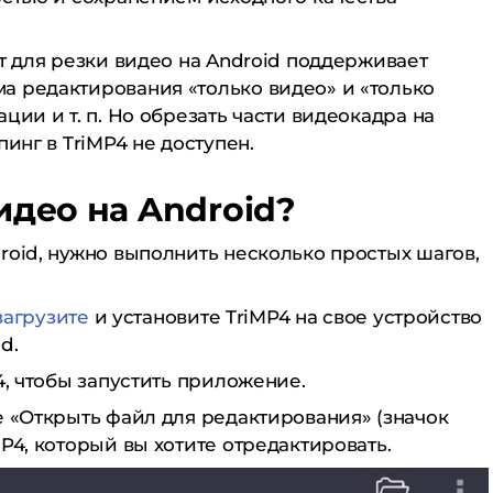
нт для резки видео на Android поддерживает
а редактирования «только видео» и «только
ции и т. п. Но обрезать части видеокадра на
пинг в TriMP4 не доступен.
идео на Android?
roid, нужно выполнить несколько простых шагов,
загрузите
и установите TriMP4 на свое устройство
d.
4, чтобы запустить приложение.
е «Открыть файл для редактирования» (значок
P4, который вы хотите отредактировать.