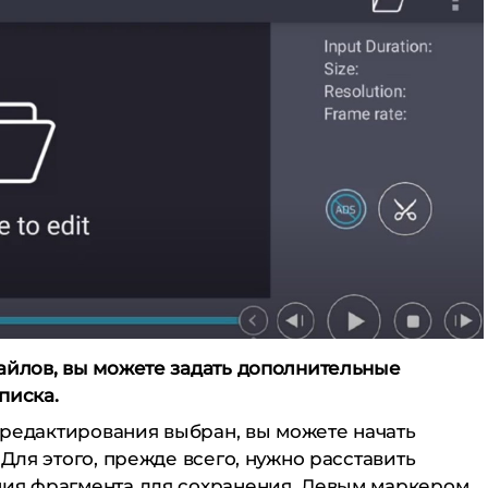
айлов, вы можете задать дополнительные
писка.
я редактирования выбран, вы можете начать
 Для этого, прежде всего, нужно расставить
ния фрагмента для сохранения. Левым маркером