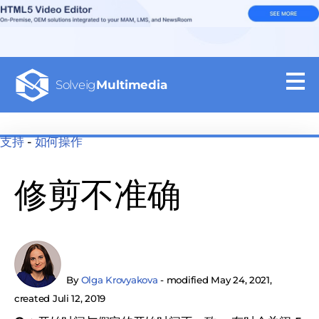
Solveig
Multimedia
支持
-
如何操作
修剪不准确
By
Olga Krovyakova
- modified May 24, 2021,
created Juli 12, 2019