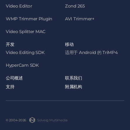
Video Editor
Zond 265
WMP Trimmer Plugin
AVI Trimmer+
Video Splitter MAC
开发
移动
Video Editing SDK
适用于 Android 的 TriMP4
HyperCam SDK
公司概述
联系我们
支持
附属机构
Solveig Multimedia
© 2004-2026