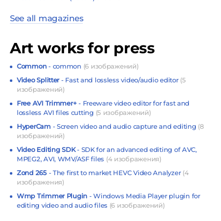
See all magazines
Art works for press
Common
- common
(6 изображений)
Video Splitter
- Fast and lossless video/audio editor
(5
изображений)
Free AVI Trimmer+
- Freeware video editor for fast and
lossless AVI files cutting
(5 изображений)
HyperCam
- Screen video and audio capture and editing
(8
изображений)
Video Editing SDK
- SDK for an advanced editing of AVC,
MPEG2, AVI, WMV/ASF files
(4 изображения)
Zond 265
- The first to market HEVC Video Analyzer
(4
изображения)
Wmp Trimmer Plugin
- Windows Media Player plugin for
editing video and audio files
(6 изображений)