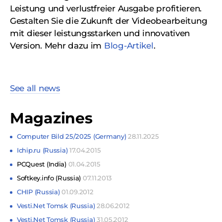
Leistung und verlustfreier Ausgabe profitieren.
Gestalten Sie die Zukunft der Videobearbeitung
mit dieser leistungsstarken und innovativen
Version. Mehr dazu im
Blog-Artikel
.
See all news
Magazines
Computer Bild 25/2025 (Germany)
28.11.2025
Ichip.ru (Russia)
17.04.2015
PCQuest (India)
01.04.2015
Softkey.info (Russia)
07.11.2013
CHIP (Russia)
01.09.2012
Vesti.Net Tomsk (Russia)
28.06.2012
Vesti.Net Tomsk (Russia)
31.05.2012