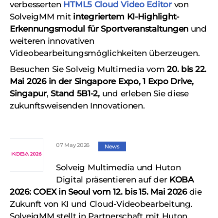
verbesserten
HTML5 Cloud Video Editor
von
SolveigMM mit
integriertem KI-Highlight-
Erkennungsmodul für Sportveranstaltungen
und
weiteren innovativen
Videobearbeitungsmöglichkeiten überzeugen.
Besuchen Sie Solveig Multimedia vom
20. bis 22.
Mai 2026 in der Singapore Expo, 1 Expo Drive,
Singapur
,
Stand 5B1-2,
und erleben Sie diese
zukunftsweisenden Innovationen.
07 May 2026
News
Solveig Multimedia und Huton
Digital präsentieren auf der
KOBA
2026: COEX in Seoul vom 12. bis 15. Mai 2026
die
Zukunft von KI und Cloud-Videobearbeitung.
SolveigMM stellt in Partnerschaft mit Huton