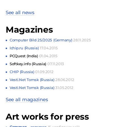
See all news
Magazines
Computer Bild 25/2025 (Germany)
28.11.2025
Ichip.ru (Russia)
17.04.2015
PCQuest (India)
01.04.2015
Softkey.info (Russia)
07.11.2013
CHIP (Russia)
01.09.2012
Vesti.Net Tomsk (Russia)
28.06.2012
Vesti.Net Tomsk (Russia)
31.05.2012
See all magazines
Art works for press
Common
- common
(6 изображений)