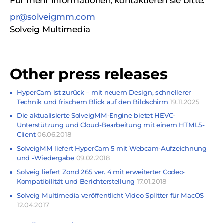
Für mehr Informationen, kontaktieren sie bitte:
pr@solveigmm.com
Solveig Multimedia
Other press releases
HyperCam ist zurück – mit neuem Design, schnellerer
Technik und frischem Blick auf den Bildschirm
19.11.2025
Die aktualisierte SolveigMM-Engine bietet HEVC-
Unterstützung und Cloud-Bearbeitung mit einem HTML5-
Client
06.06.2018
SolveigMM liefert HyperCam 5 mit Webcam-Aufzeichnung
und -Wiedergabe
09.02.2018
Solveig liefert Zond 265 ver. 4 mit erweiterter Codec-
Kompatibilität und Berichterstellung
17.01.2018
Solveig Multimedia veröffentlicht Video Splitter für MacOS
12.04.2017