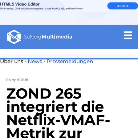
Solveig
Multimedia
Über uns -
News
-
Pressemeldungen
04 April 2018
ZOND 265
integriert die
Netflix-VMAF-
Metrik zur