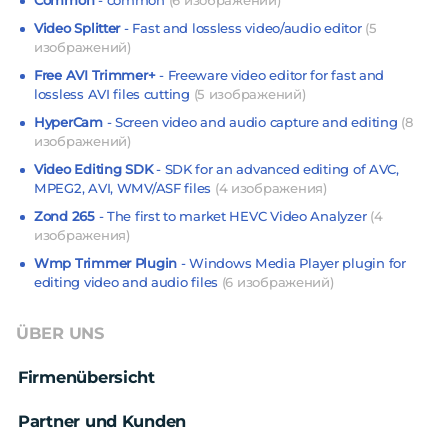
Video Splitter
- Fast and lossless video/audio editor
(5
изображений)
Free AVI Trimmer+
- Freeware video editor for fast and
lossless AVI files cutting
(5 изображений)
HyperCam
- Screen video and audio capture and editing
(8
изображений)
Video Editing SDK
- SDK for an advanced editing of AVC,
MPEG2, AVI, WMV/ASF files
(4 изображения)
Zond 265
- The first to market HEVC Video Analyzer
(4
изображения)
Wmp Trimmer Plugin
- Windows Media Player plugin for
editing video and audio files
(6 изображений)
ÜBER UNS
Firmenübersicht
Partner und Kunden