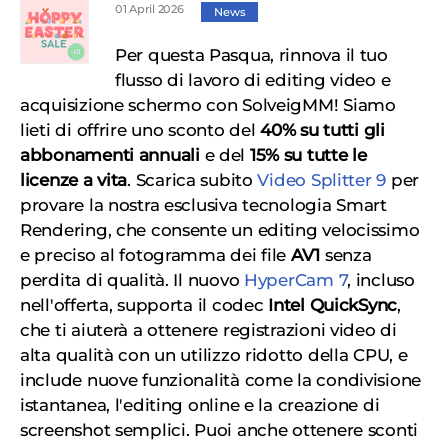
01 April 2026
News
Per questa Pasqua, rinnova il tuo
flusso di lavoro di editing video e
acquisizione schermo con SolveigMM! Siamo
lieti di offrire uno sconto del
40%
su tutti gli
abbonamenti annuali
e del
15% su tutte le
licenze a vita
. Scarica subito
Video Splitter 9
per
provare la nostra esclusiva tecnologia Smart
Rendering, che consente un editing velocissimo
e preciso al fotogramma dei file
AV1
senza
perdita di qualità. Il nuovo
HyperCam 7
, incluso
nell'offerta, supporta il codec
Intel QuickSync
,
che ti aiuterà a ottenere registrazioni video di
alta qualità con un utilizzo ridotto della CPU, e
include nuove funzionalità come la condivisione
istantanea, l'editing online e la creazione di
screenshot semplici. Puoi anche ottenere sconti