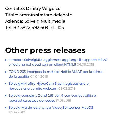
Contatto: Dmitry Vergeles
Titolo: amministratore delegato
Azienda: Solveig Multimedia
Tel.: +7 3822 492 609 int. 105
Other press releases
Il motore SolveigMM aggiornato aggiunge il supporto HEVC
e l'editing nel cloud con un client HTML5
06.06.2018
ZOND 265 incorpora la metrica Netflix VMAF per la stima
della qualità
04.04.2018
SolveigMM offre HyperCam 5 con registrazione e
riproduzione tramite webcam
09.02.2018
Solveig consegna Zond 265 ver. 4 con compatibilità e
reportistica estesa dei codec
17.01.2018
Solveig Multimedia lancia Video Splitter per MacOS
12.04.2017