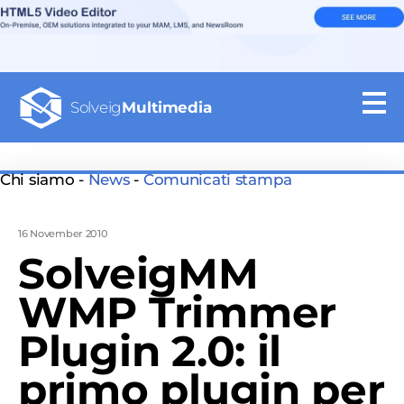
Solveig
Multimedia
Chi siamo -
News
-
Comunicati stampa
16 November 2010
SolveigMM
WMP Trimmer
Plugin 2.0: il
primo plugin per