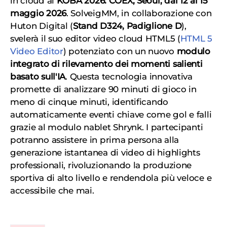
in cloud al
KOBA 2026: COEX, Seoul, dal 12 al 15
maggio 2026
. SolveigMM, in collaborazione con
Huton Digital (
Stand D324, Padiglione D
),
svelerà il suo editor video cloud HTML5 (
HTML 5
Video Editor
) potenziato con un nuovo
modulo
integrato di rilevamento dei momenti salienti
basato sull'IA
. Questa tecnologia innovativa
promette di analizzare 90 minuti di gioco in
meno di cinque minuti, identificando
automaticamente eventi chiave come gol e falli
grazie al modulo nablet Shrynk. I partecipanti
potranno assistere in prima persona alla
generazione istantanea di video di highlights
professionali, rivoluzionando la produzione
sportiva di alto livello e rendendola più veloce e
accessibile che mai.