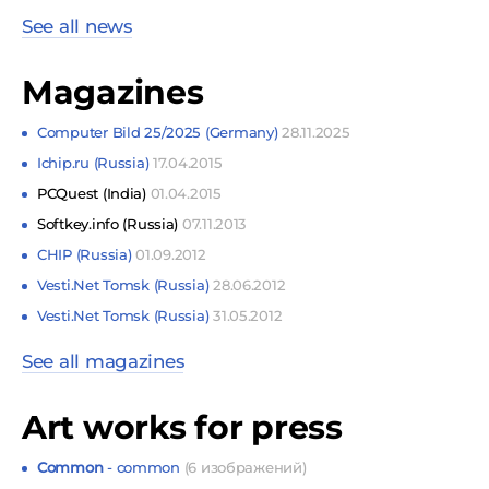
See all news
Magazines
Computer Bild 25/2025 (Germany)
28.11.2025
Ichip.ru (Russia)
17.04.2015
PCQuest (India)
01.04.2015
Softkey.info (Russia)
07.11.2013
CHIP (Russia)
01.09.2012
Vesti.Net Tomsk (Russia)
28.06.2012
Vesti.Net Tomsk (Russia)
31.05.2012
See all magazines
Art works for press
Common
- common
(6 изображений)