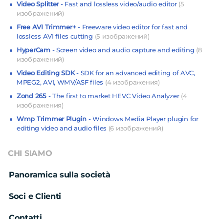
Video Splitter
- Fast and lossless video/audio editor
(5
изображений)
Free AVI Trimmer+
- Freeware video editor for fast and
lossless AVI files cutting
(5 изображений)
HyperCam
- Screen video and audio capture and editing
(8
изображений)
Video Editing SDK
- SDK for an advanced editing of AVC,
MPEG2, AVI, WMV/ASF files
(4 изображения)
Zond 265
- The first to market HEVC Video Analyzer
(4
изображения)
Wmp Trimmer Plugin
- Windows Media Player plugin for
editing video and audio files
(6 изображений)
CHI SIAMO
Panoramica sulla società
Soci e Clienti
Contatti