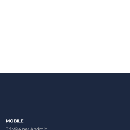
MOBILE
TriMP4 per Android