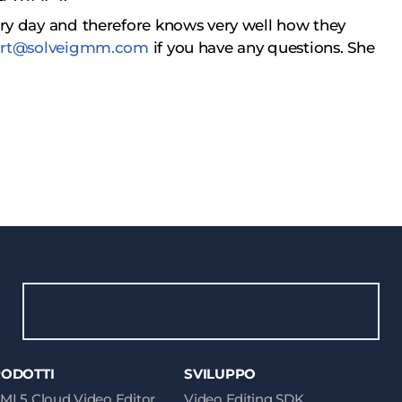
y day and therefore knows very well how they
rt@solveigmm.com
if you have any questions. She
ODOTTI
SVILUPPO
ML5 Cloud Video Editor
Video Editing SDK