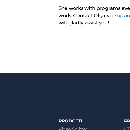
She works with programs ever
work.
Сontact Olga via
suppo
will gladly assist you!
PRODOTTI
PR
Video Splitter
HT