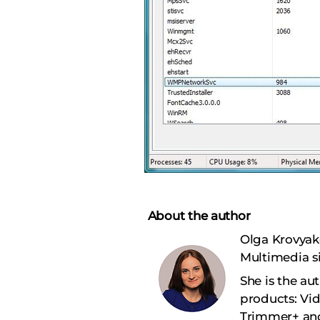
About the author
Olga Krovyak
Multimedia si
She is the au
products: Vi
Trimmer+ and