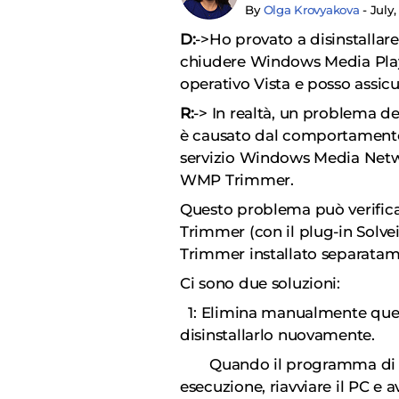
By
Olga Krovyakova
- July,
D:
->Ho provato a disinstallar
chiudere Windows Media Player
operativo Vista e posso assicu
R:
-> In realtà, un problema de
è causato dal comportamento 
servizio Windows Media Netwo
WMP Trimmer.
Questo problema può verificar
Trimmer (con il plug-in So
Trimmer installato separatam
Ci sono due soluzioni:
1: Elimina manualmente ques
disinstallarlo nuovamente.
Quando il programma di dis
esecuzione, riavviare il PC e 