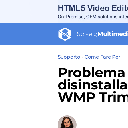
Solveig
Multimed
Supporto
-
Come Fare Per
Problema 
disinstall
WMP Trim