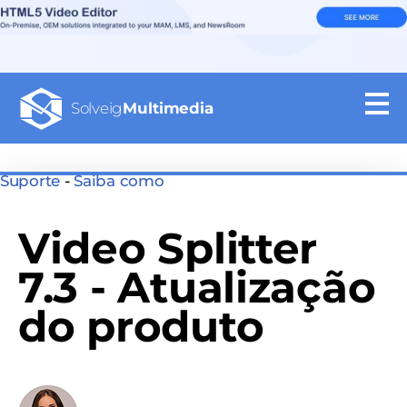
Solveig
Multimedia
Suporte
-
Saiba como
Video Splitter
7.3 - Atualização
do produto