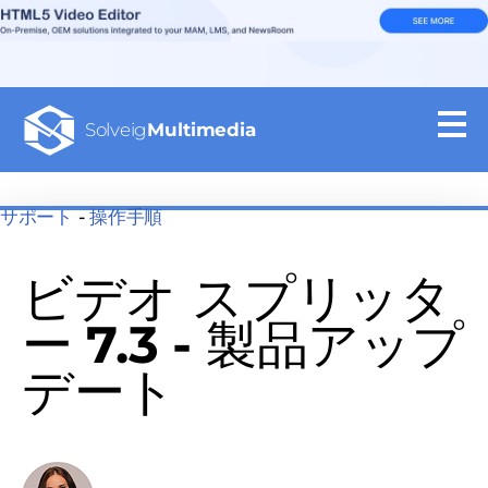
Solveig
Multimedia
サポート
-
操作手順
ビデオ スプリッタ
ー 7.3 - 製品アップ
デート