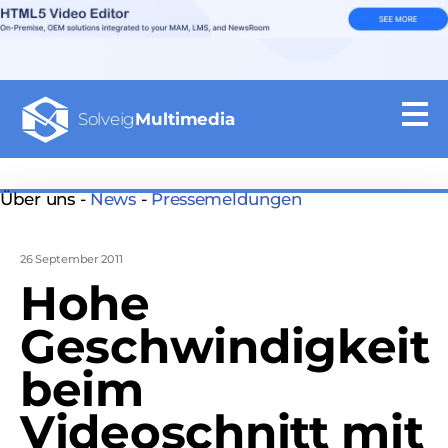
Solveig
Multimedia
Über uns -
News
-
Pressemeldungen
26 September 2011
Hohe
Geschwindigkeit
beim
Videoschnitt mit