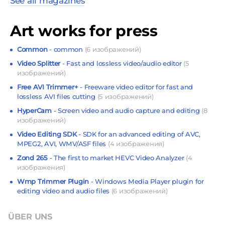
See all magazines
Art works for press
Common
- common
(6 изображений)
Video Splitter
- Fast and lossless video/audio editor
(5
изображений)
Free AVI Trimmer+
- Freeware video editor for fast and
lossless AVI files cutting
(5 изображений)
HyperCam
- Screen video and audio capture and editing
(8
изображений)
Video Editing SDK
- SDK for an advanced editing of AVC,
MPEG2, AVI, WMV/ASF files
(4 изображения)
Zond 265
- The first to market HEVC Video Analyzer
(4
изображения)
Wmp Trimmer Plugin
- Windows Media Player plugin for
editing video and audio files
(6 изображений)
ÜBER UNS