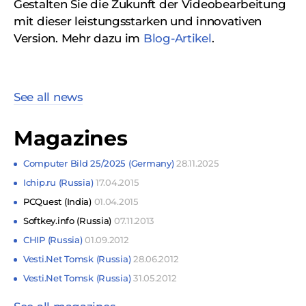
Gestalten Sie die Zukunft der Videobearbeitung
mit dieser leistungsstarken und innovativen
Version. Mehr dazu im
Blog-Artikel
.
See all news
Magazines
Computer Bild 25/2025 (Germany)
28.11.2025
Ichip.ru (Russia)
17.04.2015
PCQuest (India)
01.04.2015
Softkey.info (Russia)
07.11.2013
CHIP (Russia)
01.09.2012
Vesti.Net Tomsk (Russia)
28.06.2012
Vesti.Net Tomsk (Russia)
31.05.2012