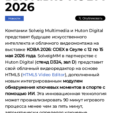
2026
Новости
Компании Solveig Multimedia и Huton Digital
представят будущее искусственного
интеллекта и облачного видеомонтажа на
выставке
KOBA 2026: COEX в Сеуле с 12 по 15
мая 2026 года
. SolveigMM в партнерстве с
Huton Digital (
стенд D324, зал D
) представит
свой облачный видеоредактор на основе
HTML5 (
HTML5 Video Editor
), дополненный
новым интегрированным
модулем
обнаружения ключевых моментов в спорте с
помощью ИИ
. Эта инновационная технология
может проанализировать 90 минут игрового
процесса менее чем за пять минут,
автоматически определяя ключевые