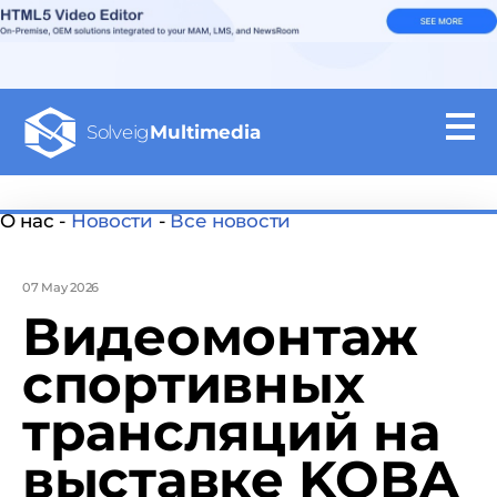
Solveig
Multimedia
О нас -
Новости
-
Все новости
07 May 2026
Видеомонтаж
спортивных
трансляций на
выставке KOBA