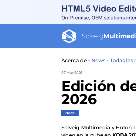
Solveig
Multimed
Acerca de -
News
-
Todas las 
07 May 2026
Edición d
2026
News
Solveig Multimedia y Huton Dig
vídeo en la nube en
KOBA 2026