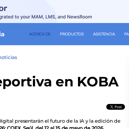
ia
ACERCA DE
PRODUCTOS
ASISTENCIA
F
noticias
eportiva en KOBA
ital presentarán el futuro de la IA y la edición de
: COEX, Seúl, del 12 al 15 de mayo de 2026
.