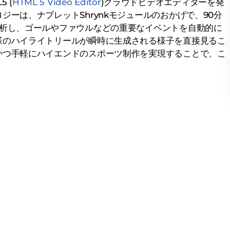
 (
HTML 5 Video Editor
)クラウドビデオエディターを発
ジーは、ナブレットShrynkモジュールのおかげで、90分
分析し、ゴールやファウルなどの重要なイベントを自動的に
様のハイライトリールが瞬時に生成される様子を直接見るこ
かつ手軽にハイエンドのスポーツ制作を実現することで、こ
。