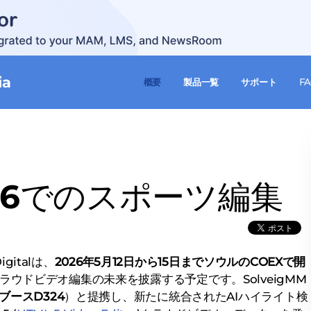
ia
概要
製品一覧
サポート
F
026でのスポーツ編集
Digitalは、
2026年5月12日から15日までソウルのCOEXで開
クラウドビデオ編集の未来を披露する予定です。SolveigMM
ブースD324
）と提携し、新たに統合されたAIハイライト検