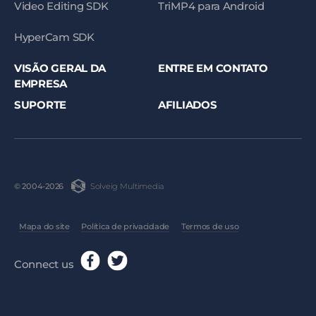
Video Editing SDK
TriMP4 para Android
HyperCam SDK
VISÃO GERAL DA
ENTRE EM CONTATO
EMPRESA
SUPORTE
AFILIADOS
Solveig Multimedia
© 2004-2026
Mapa do site
Política de privacidade
Termos de uso
Connect us