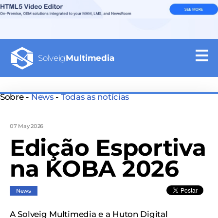
Solveig
Multimedia
Sobre -
News
-
Todas as notícias
07 May 2026
Edição Esportiva
na KOBA 2026
News
A Solveig Multimedia e a Huton Digital