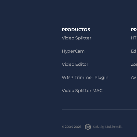
PRODUCTOS
P
Video Splitter
HT
HyperCam
Ed
Video Editor
Zo
WMP Trimmer Plugin
AV
Video Splitter MAC
© 2004-2026
Solveig Multimedia