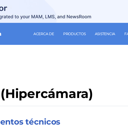
a
ACERCA DE
PRODUCTOS
ASISTENCIA
F
 (Hipercámara)
entos técnicos