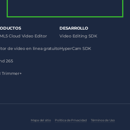
RODUCTOS
DESARROLLO
ML5 Cloud Video Editor
Video Editing SDK
itor de vídeo en línea gratuito
HyperCam SDK
nd 265
I Trimmer+
Mapa del sitio
Política de Privacidad
Términos de Uso