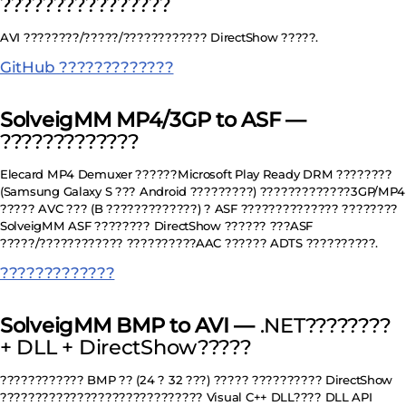
????????????????
AVI ????????/?????/???????????? DirectShow ?????.
GitHub ?????????????
SolveigMM MP4/3GP to ASF —
?????????????
Elecard MP4 Demuxer ??????Microsoft Play Ready DRM ????????
(Samsung Galaxy S ??? Android ?????????) ?????????????3GP/MP4
????? AVC ??? (B ?????????????) ? ASF ?????????????? ????????
SolveigMM ASF ???????? DirectShow ?????? ???ASF
?????/???????????? ??????????AAC ?????? ADTS ??????????.
?????????????
SolveigMM BMP to AVI —
.NET????????
+ DLL + DirectShow?????
???????????? BMP ?? (24 ? 32 ???) ????? ?????????? DirectShow
????????????????????????????? Visual C++ DLL???? DLL API