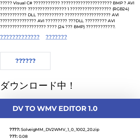
????? Visual C# ??????????? ????????????????????? BMP ? AVI
??????????? ???????????????? 1 ????????????????? (RGB24)
??????????? DLL ??????????? ??????????????????? AVI
??????????????? AVI ????????? ???DLL ????????? AVI
??????????????????? ???? (24 ??? BMP) ????????????.
?????????????
???????
??????
ダウンロード中！
DV TO WMV EDITOR 1.0
????:
SolveigMM_DV2WMV_1_0_1002_20.zip
???:
0.08