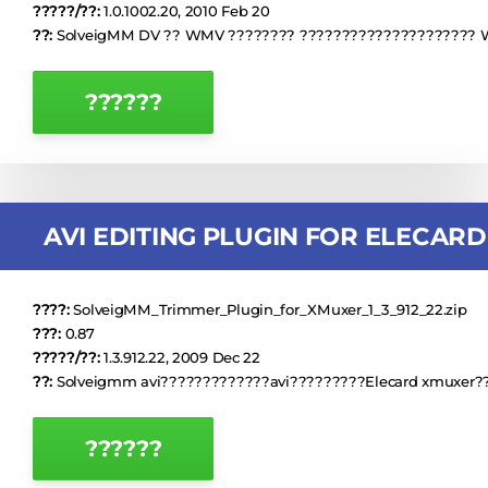
?????/??:
1.0.1002.20, 2010 Feb 20
??:
SolveigMM DV ?? WMV ???????? ????????????????????? 
??????
AVI EDITING PLUGIN FOR ELECARD
????:
SolveigMM_Trimmer_Plugin_for_XMuxer_1_3_912_22.zip
???:
0.87
?????/??:
1.3.912.22, 2009 Dec 22
??:
Solveigmm avi?????????????avi?????????Elecard xmuxer?
??????