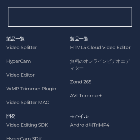
製品一覧
製品一覧
Video Splitter
HTML5 Cloud Video Editor
HyperCam
無料のオンラインビデオエデ
ィター
Video Editor
Zond 265
WMP Trimmer Plugin
AVI Trimmer+
Video Splitter MAC
開発
モバイル
Video Editing SDK
Android用TriMP4
HyperCam SDK