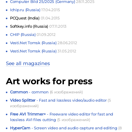
Computer Bild 25/2025 (Germany)
28.11.2025
Ichip.ru (Russia)
17.04.2015
PCQuest (India)
01.04.2015
Softkey.info (Russia)
07.11.2013
CHIP (Russia)
01.09.2012
Vesti.Net Tomsk (Russia)
28.06.2012
Vesti.Net Tomsk (Russia)
31.05.2012
See all magazines
Art works for press
Common
- common
(6 изображений)
Video Splitter
- Fast and lossless video/audio editor
(5
изображений)
Free AVI Trimmer+
- Freeware video editor for fast and
lossless AVI files cutting
(5 изображений)
HyperCam
- Screen video and audio capture and editing
(8