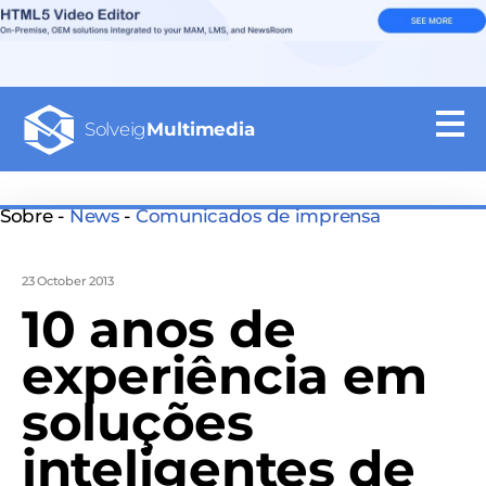
Solveig
Multimedia
Sobre -
News
-
Comunicados de imprensa
23 October 2013
10 anos de
experiência em
soluções
inteligentes de