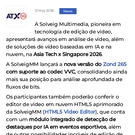
12 May 2026
News
A Solveig Multimedia, pioneira em
tecnologia de edição de vídeo,
apresentará avanços em análise de vídeo, além
de soluções de vídeo baseadas em IA e na
nuvem, na
Asia Tech x Singapore 2026
.
A SolveigMM lançará a
nova versão do
Zond 265
com suporte ao codec VVC
, consolidando ainda
mais sua posição para análise aprofundada de
fluxos de bits.
Os participantes também poderão conferir o
editor de vídeo em nuvem HTML5 aprimorado
da SolveigMM (
HTML5 Video Editor
), que conta
com um
módulo integrado de detecção de
destaques por IA em eventos esportivos
, além
de outras possibilidades incríveis de edição de