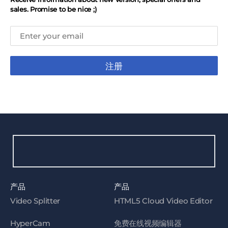
sales. Promise to be nice ;)
注册
产品
产品
Video Splitter
HTML5 Cloud Video Editor
HyperCam
免费在线视频编辑器