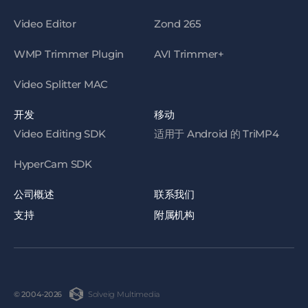
Video Editor
Zond 265
WMP Trimmer Plugin
AVI Trimmer+
Video Splitter MAC
开发
移动
Video Editing SDK
适用于 Android 的 TriMP4
HyperCam SDK
公司概述
联系我们
支持
附属机构
Solveig Multimedia
© 2004-2026