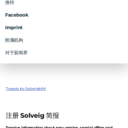
推特
Facebook
Imprint
附属机构
对于新闻界
Tweets by SolveigMM
注册 Solveig 简报
Receive information about new version, special offers and