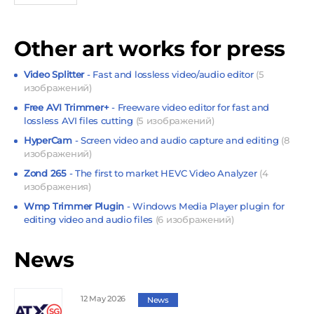
Other art works for press
Video Splitter
- Fast and lossless video/audio editor
(5
изображений)
Free AVI Trimmer+
- Freeware video editor for fast and
lossless AVI files cutting
(5 изображений)
HyperCam
- Screen video and audio capture and editing
(8
изображений)
Zond 265
- The first to market HEVC Video Analyzer
(4
изображения)
Wmp Trimmer Plugin
- Windows Media Player plugin for
editing video and audio files
(6 изображений)
News
12 May 2026
News