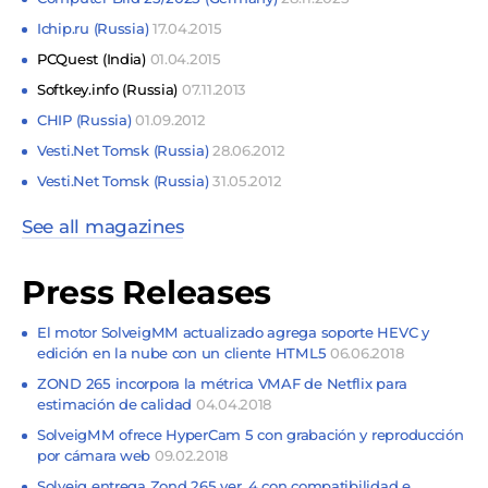
Ichip.ru (Russia)
17.04.2015
PCQuest (India)
01.04.2015
Softkey.info (Russia)
07.11.2013
CHIP (Russia)
01.09.2012
Vesti.Net Tomsk (Russia)
28.06.2012
Vesti.Net Tomsk (Russia)
31.05.2012
See all magazines
Press Releases
El motor SolveigMM actualizado agrega soporte HEVC y
edición en la nube con un cliente HTML5
06.06.2018
ZOND 265 incorpora la métrica VMAF de Netflix para
estimación de calidad
04.04.2018
SolveigMM ofrece HyperCam 5 con grabación y reproducción
por cámara web
09.02.2018
Solveig entrega Zond 265 ver. 4 con compatibilidad e