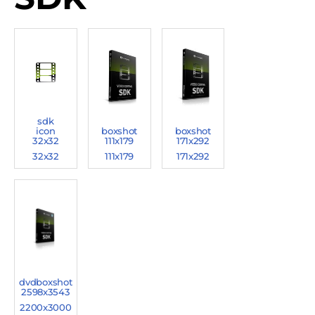
sdk
icon
boxshot
boxshot
32x32
111x179
171x292
32x32
111x179
171x292
dvdboxshot
2598x3543
2200x3000