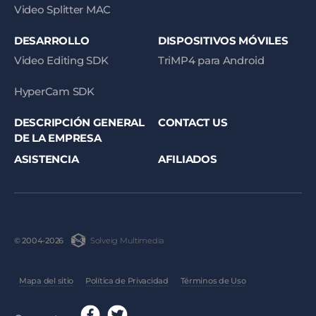
Video Splitter MAC
DESARROLLO
DISPOSITIVOS MÓVILES
Video Editing SDK
TriMP4 para Android
HyperCam SDK
DESCRIPCIÓN GENERAL
CONTACT US
DE LA EMPRESA
ASISTENCIA
AFILIADOS
Solveig Multimedia
© 2004-2026
Mapa del sitio
Política de Privacidad
Términos de Uso