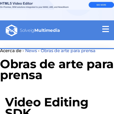
Solveig
Multimedia
Acerca de -
News
-
Obras de arte para prensa
Obras de arte para
prensa
Video Editing
SDK