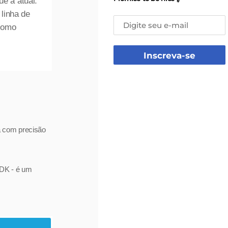
e a atual.
 linha de
como
Inscreva-se
a com precisão
SDK - é um