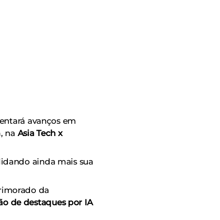
sentará avanços em
m, na
Asia Tech x
lidando ainda mais sua
rimorado da
o de destaques por IA