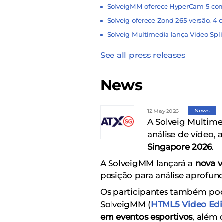
SolveigMM oferece HyperCam 5 co
Solveig oferece Zond 265 versão. 4
Solveig Multimedia lança Video Spl
See all press releases
News
News
12 May 2026
A Solveig Multime
análise de vídeo,
Singapore 2026
.
A SolveigMM lançará a
nova 
posição para análise aprofund
Os participantes também po
SolveigMM (
HTML5 Video Edi
em eventos esportivos
, além 