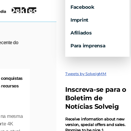
Facebook
Imprint
Afiliados
ecente do
Para imprensa
Tweets by SolveigMM
 conquistas
 recursos
Inscreva-se para o
Boletim de
Notícias Solveig
4 na mesma
Receive information about new
orte 4K
version, special offers and sales.
Promise to be nice ;)