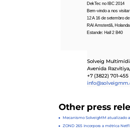
DekTec no IBC 2014
Bem-vindo a nos visitar
12 A 16 de setembro de
RAI Amsterdã, Holanda
Estande: Hall 2 B40
Solveig Multimídi
Avenida Razvitiya
+7 (3822) 701-455
info@solveigmm
Other press rel
Mecanismo SolveigMM atualizado 
ZOND 265 incorpora a métrica Netf