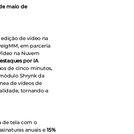
 de maio de
a edição de vídeo na
lveigMM, em parceria
e Vídeo na Nuvem
staques por IA
os de cinco minutos,
 módulo Shrynk da
nea de vídeos de
alidade, tornando-a
a de tela com o
sinaturas anuais e
15%