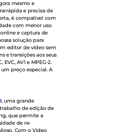
gora mesmo e
arrápida e precisa de
erta, é compatível com
alidade com menor uso
online e captura de
nossa solução para
um editor de vídeo sem
 e transições aos seus
C, EVC, AV1 e MPEG-2.
 um preço especial. A
9
, uma grande
 trabalho de edição de
ing, que permite a
idade de re-
lioso. Com o Video