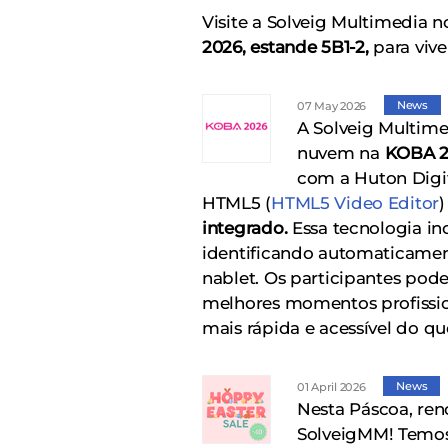
Visite a Solveig Multimedia 
2026, estande 5B1-2,
para vive
News
07 May 2026
A Solveig Multimed
nuvem na
KOBA 20
com a Huton Digit
HTML5 (
HTML5 Video Editor
integrado.
Essa tecnologia in
identificando automaticamen
nablet. Os participantes pod
melhores momentos profission
mais rápida e acessível do qu
News
01 April 2026
Nesta Páscoa, ren
SolveigMM! Temos