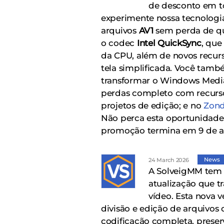
de desconto em tod
experimente nossa tecnologia
arquivos
AV1
sem perda de qu
o codec
Intel QuickSync
, que
da CPU, além de novos recurs
tela simplificada. Você tam
transformar o Windows Media
perdas completo com recursos
projetos de edição; e no
Zond
Não perca esta oportunidade 
promoção termina em 9 de ab
News
24 March 2026
A SolveigMM tem 
atualização que t
vídeo. Esta nova v
divisão e edição de arquivo
codificação completa, prese