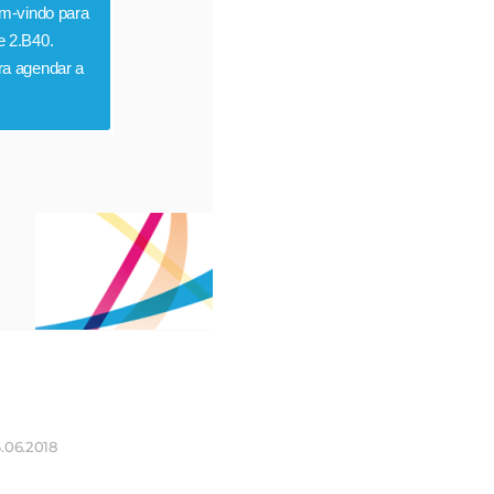
em-vindo para
e 2.B40.
ra agendar a
.06.2018