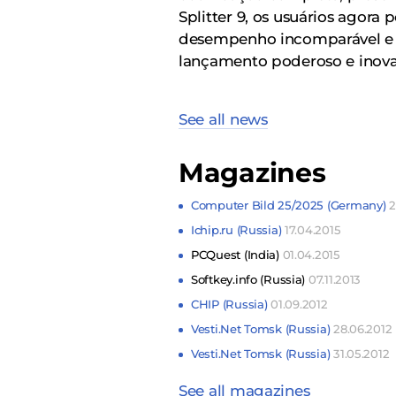
Splitter 9, os usuários agora
desempenho incomparável e s
lançamento poderoso e inov
See all news
Magazines
Computer Bild 25/2025 (Germany)
2
Ichip.ru (Russia)
17.04.2015
PCQuest (India)
01.04.2015
Softkey.info (Russia)
07.11.2013
CHIP (Russia)
01.09.2012
Vesti.Net Tomsk (Russia)
28.06.2012
Vesti.Net Tomsk (Russia)
31.05.2012
See all magazines