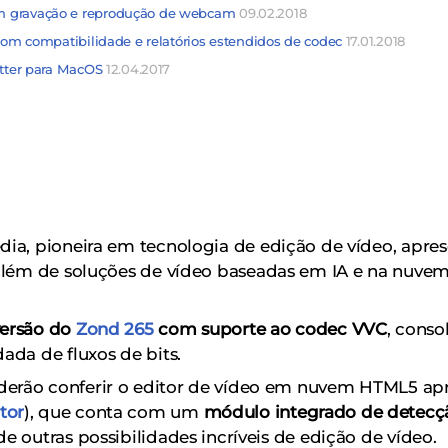
m gravação e reprodução de webcam
09.02.2018
 com compatibilidade e relatórios estendidos de codec
17.01.2018
itter para MacOS
12.04.2017
dia, pioneira em tecnologia de edição de vídeo, apre
 além de soluções de vídeo baseadas em IA e na nuve
versão do
Zond 265
com suporte ao codec VVC
, conso
ada de fluxos de bits.
derão conferir o editor de vídeo em nuvem HTML5 ap
tor
), que conta com um
módulo integrado de detecçã
de outras possibilidades incríveis de edição de vídeo.