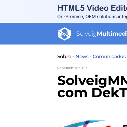
Solveig
Multimed
Sobre -
News
-
Comunicados 
05 September 2014
SolveigM
com DekTe