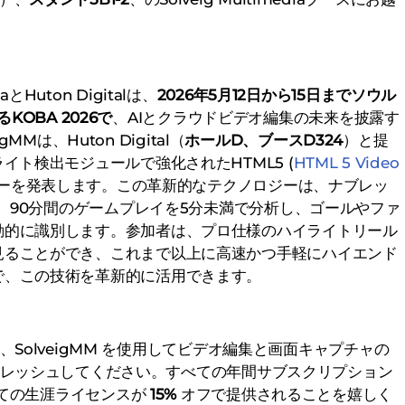
diaとHuton Digitalは、
2026年5月12日から15日までソウル
KOBA 2026で
、AIとクラウドビデオ編集の未来を披露す
MMは、Huton Digital（
ホールD、ブースD324
）と提
イト検出モジュールで強化されたHTML5 (
HTML 5 Video
ターを発表します。この革新的なテクノロジーは、ナブレッ
で、90分間のゲームプレイを5分未満で分析し、ゴールやファ
動的に識別します。参加者は、プロ仕様のハイライトリール
見ることができ、これまで以上に高速かつ手軽にハイエンド
で、この技術を革新的に活用できます。
SolveigMM を使用してビデオ編集と画面キャプチャの
レッシュしてください。すべての年間サブスクリプション
ての生涯ライセンスが
15%
オフで提供されることを嬉しく