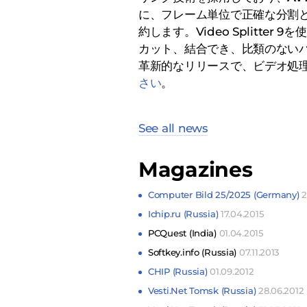
に、フレーム単位で正確な分割
約します。Video Splitte
カット、結合でき、比類のない
革新的なリリースで、ビデオ処
さい
。
See all news
Magazines
Computer Bild 25/2025 (Germany)
2
Ichip.ru (Russia)
17.04.2015
PCQuest (India)
01.04.2015
Softkey.info (Russia)
07.11.2013
CHIP (Russia)
01.09.2012
Vesti.Net Tomsk (Russia)
28.06.2012