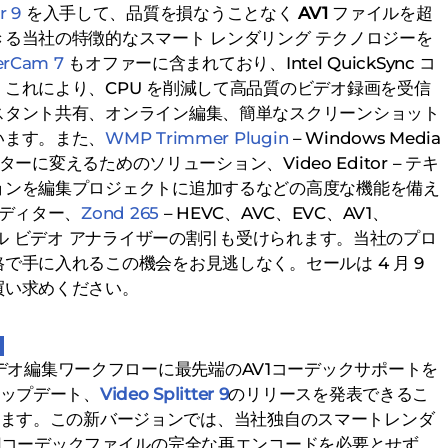
r 9
を入手して、品質を損なうことなく
AV1
ファイルを超
る当社の特徴的なスマート レンダリング テクノロジーを
erCam 7
もオファーに含まれており、Intel QuickSync コ
これにより、CPU を削減して高品質のビデオ録画を受信
スタント共有、オンライン編集、簡単なスクリーンショット
います。また、
WMP Trimmer Plugin
– Windows Media
ターに変えるためのソリューション、Video Editor – テキ
ョンを編集プロジェクトに追加するなどの高度な機能を備え
エディター、
Zond 265
– HEVC、AVC、EVC、AV1、
ナル ビデオ アナライザーの割引も受けられます。当社のプロ
で手に入れるこの機会をお見逃しなく。セールは 4 月 9
買い求めください。
、ビデオ編集ワークフローに最先端のAV1コーデックサポートを
ップデート、
Video Splitter 9
のリリースを発表できるこ
ます。この新バージョンでは、当社独自のスマートレンダ
1
コーデックファイルの完全な再エンコードを必要とせず