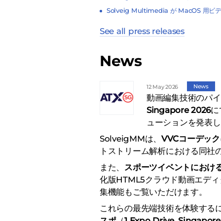
Solveig Multimedia が MacO
See all press releases
News
News
12 May 2026
動画編集技術のパイオニ
Singapore 2026
に
ューションを発表し
SolveigMMは、
VVCコーデッ
トストリーム解析における同社
また、
スポーツイベントにおける
化版HTML5クラウド動画エディタ
集機能もご覧いただけます。
これらの最先端技術を体験する
スポ
（
1 Expo Drive, Singapore