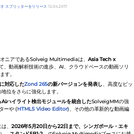
S 用ビデオ スプリッターをリリース
12.04.2017
アであるSolveig Multimediaは、
Asia Tech x
て、動画解析技術の進歩、AI、クラウドベースの動画ソリ
ます。
クに対応した
Zond 265
の新バージョンを発表し
、高度なビッ
の地位をさらに強化します。
AIハイライト検出モジュールを統合した
SolveigMMの強
ーや (
HTML5 Video Editor
)、その他の革新的な動画編
には、
2026年5月20日から22日まで、シンガポール・エキ
）、
スタンド5B1-2
、のSolveig Multimediaブースにお越