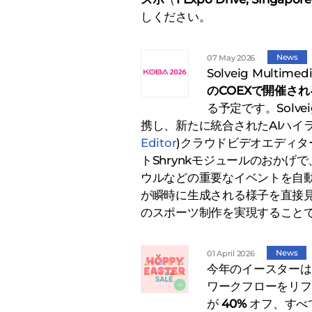
しください。
News
07 May 2026
Solveig Multime
のCOEXで開催される
る予定です。Solveig
携し、新たに統合されたAIハイラ
Editor
)クラウドビデオエディ
トShrynkモジュールのおかげ
ウルなどの重要なイベントを自
が瞬時に生成される様子を直接
のスポーツ制作を実現すること
News
01 April 2026
今年のイースターは、
ワークフローをリフ
が
40%
オフ、すべ