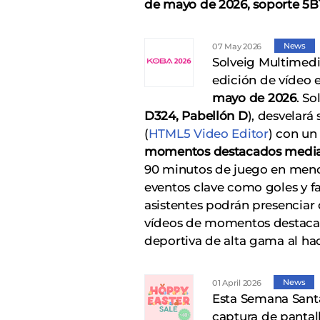
de mayo de 2026,
soporte 5B1
News
07 May 2026
Solveig Multimedia
edición de vídeo 
mayo de 2026
. S
D324, Pabellón D
), desvelar
(
HTML5 Video Editor
) con u
momentos destacados media
90 minutos de juego en meno
eventos clave como goles y fa
asistentes podrán presenciar
vídeos de momentos destacad
deportiva de alta gama al ha
News
01 April 2026
Esta Semana Santa,
captura de pantal