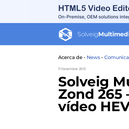
Solveig
Multimed
Acerca de -
News
-
Comunica
11 December 2013
Solveig M
Zond 265 
vídeo HEVC