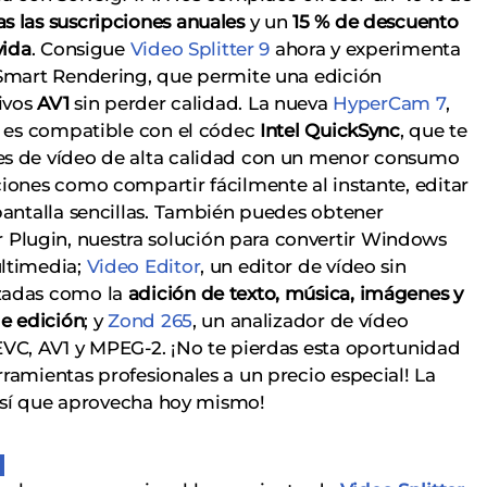
s las suscripciones anuales
y un
15 % de descuento
vida
. Consigue
Video Splitter 9
ahora y experimenta
 Smart Rendering, que permite una edición
hivos
AV1
sin perder calidad. La nueva
HyperCam 7
,
a, es compatible con el códec
Intel QuickSync
, que te
es de vídeo de alta calidad con un menor consumo
iones como compartir fácilmente al instante, editar
pantalla sencillas. También puedes obtener
lugin, nuestra solución para convertir Windows
ultimedia;
Video Editor
, un editor de vídeo sin
zadas como la
adición de texto, música, imágenes y
de edición
; y
Zond 265
, un analizador de vídeo
EVC, AV1 y MPEG-2. ¡No te pierdas esta oportunidad
ramientas profesionales a un precio especial! La
¡así que aprovecha hoy mismo!