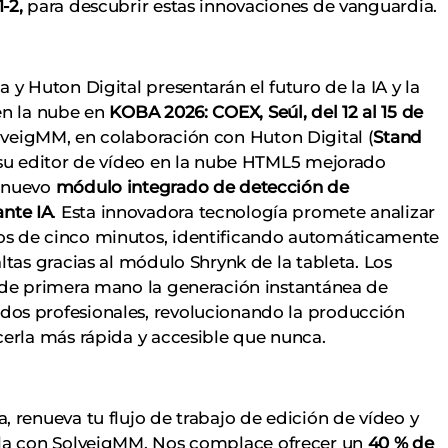
-2,
para descubrir estas innovaciones de vanguardia.
 y Huton Digital presentarán el futuro de la IA y la
en la nube en
KOBA 2026: COEX, Seúl, del 12 al 15 de
olveigMM, en colaboración con Huton Digital (
Stand
á su editor de vídeo en la nube HTML5 mejorado
n nuevo
módulo integrado de detección de
nte IA
. Esta innovadora tecnología promete analizar
s de cinco minutos, identificando automáticamente
ltas gracias al módulo Shrynk de la tableta. Los
 de primera mano la generación instantánea de
os profesionales, revolucionando la producción
cerla más rápida y accesible que nunca.
 renueva tu flujo de trabajo de edición de vídeo y
la con SolveigMM. Nos complace ofrecer un
40 % de