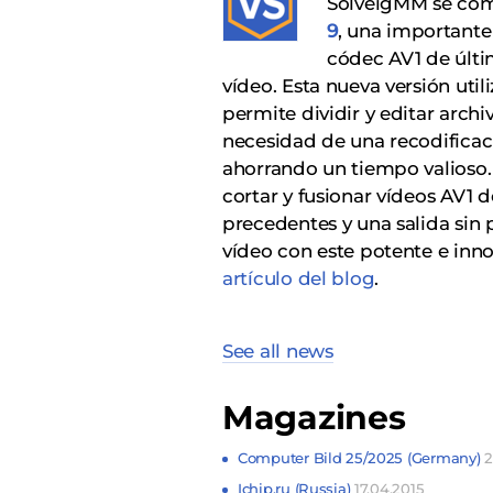
SolveigMM se com
9
, una importante
códec AV1 de últi
vídeo. Esta nueva versión uti
permite dividir y editar arch
necesidad de una recodificac
ahorrando un tiempo valioso. 
cortar y fusionar vídeos AV1 
precedentes y una salida sin
vídeo con este potente e inn
artículo del blog
.
See all news
Magazines
Computer Bild 25/2025 (Germany)
2
Ichip.ru (Russia)
17.04.2015