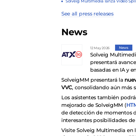
Solveig Multimedia lanza Video Spl
See all press releases
News
News
12 May 2026
Solveig Multimedi
presentará avances
basadas en IA y e
SolveigMM presentará la
nuev
VVC
, consolidando aún más su 
Los asistentes también podrá
mejorado de SolveigMM (
HTM
de detección de momentos des
interesantes posibilidades de
Visite Solveig Multimedia en 