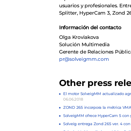
usuarios y profesionales. Ent
Splitter, HyperCam 3, Zond 2
Información del contacto
Olga Kroviakova
Solución Multimedia
Gerente de Relaciones Públic
pr@solveigmm.com
Other press rel
El motor SolveigMM actualizado ag
06.06.2018
ZOND 265 incorpora la métrica VMAF
SolveigMM ofrece HyperCam 5 con 
Solveig entrega Zond 265 ver. 4 co